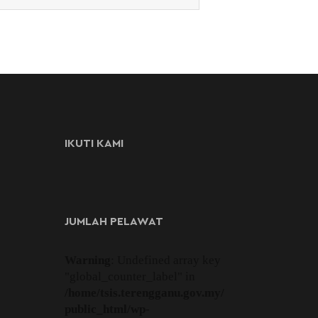
IKUTI KAMI
JUMLAH PELAWAT
Warning
: Undefined array key
"global_counter_label" in
/home/tsis.terengganu.gov.my/
public_html/wp-