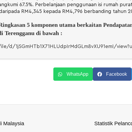
angkumi 67.5%. Perbelanjaan penggunaan isi rumah pura
daripada RM4,345 kepada RM4,796 berbanding tahun 20
Ringkasan 5 komponen utama berkaitan Pendapata
i Terengganu di bawah :
m/file/d/1jSGmHTb1X71HLUdpIrMdGLm8vXU91emI/view?u
WhatsApp
Facebook
di Malaysia
Statistik Pela