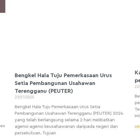
K
Bengkel Hala Tuju Pemerkasaan Urus
p
Setia Pembangunan Usahawan
22
Terengganu (PEUTER)
Be
23/07/2024
pe
Bengkel Hala Tuju Pemerkasaan Urus Setia
Te
Pembangunan Usahawan Terengganu (PEUTER) 2024
In
yang telah berlangsung selama 2 hari melibatkan
dex
agensi-agensi keusahawanan daripada negeri dan
Inf
persekutuan. Tujuan