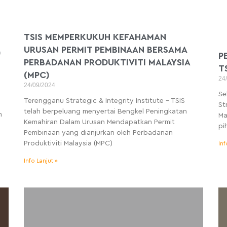
TSIS MEMPERKUKUH KEFAHAMAN
URUSAN PERMIT PEMBINAAN BERSAMA
)
P
PERBADANAN PRODUKTIVITI MALAYSIA
T
(MPC)
24
24/09/2024
Se
Terengganu Strategic & Integrity Institute – TSIS
St
telah berpeluang menyertai Bengkel Peningkatan
m
Ma
Kemahiran Dalam Urusan Mendapatkan Permit
pi
Pembinaan yang dianjurkan oleh Perbadanan
Produktiviti Malaysia (MPC)
Inf
Info Lanjut »