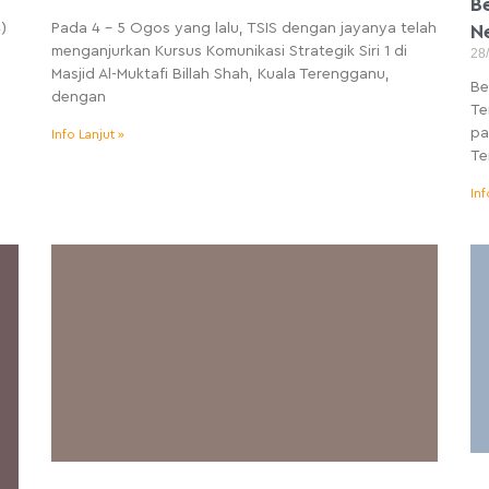
B
)
Pada 4 – 5 Ogos yang lalu, TSIS dengan jayanya telah
N
menganjurkan Kursus Komunikasi Strategik Siri 1 di
28
Masjid Al-Muktafi Billah Shah, Kuala Terengganu,
Be
dengan
Te
pa
Info Lanjut »
Te
Inf