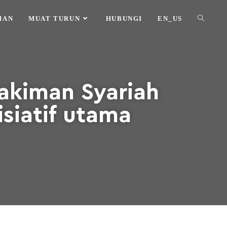
HAN
MUAT TURUN
HUBUNGI
EN_US
akiman Syariah
siatif utama