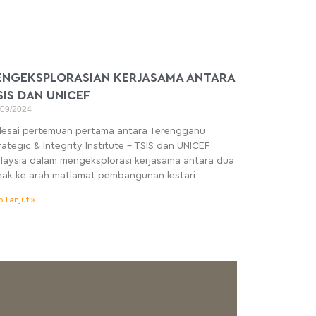
ENGEKSPLORASIAN KERJASAMA ANTARA
SIS DAN UNICEF
/09/2024
lesai pertemuan pertama antara Terengganu
rategic & Integrity Institute – TSIS dan UNICEF
laysia dalam mengeksplorasi kerjasama antara dua
hak ke arah matlamat pembangunan lestari
o Lanjut »