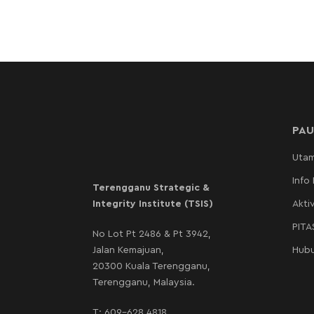
PAU
Uta
Info
Terengganu Strategic &
Integrity Institute (TSIS)
Aktiv
PIT
No Lot Pt 2486 & Pt 3942,
Jalan Kemajuan,
Hubu
20300 Kuala Terengganu,
Terengganu, Malaysia.
T:
609-628 4818