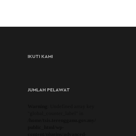
IKUTI KAMI
JUMLAH PELAWAT
Warning
: Undefined array key
"global_counter_label" in
/home/tsis.terengganu.gov.my/
public_html/wp-
content/plugins/advanced-