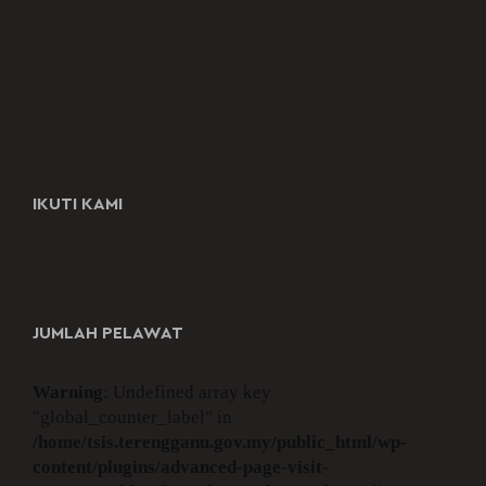
IKUTI KAMI
JUMLAH PELAWAT
Warning
: Undefined array key
"global_counter_label" in
/home/tsis.terengganu.gov.my/public_html/wp-
content/plugins/advanced-page-visit-