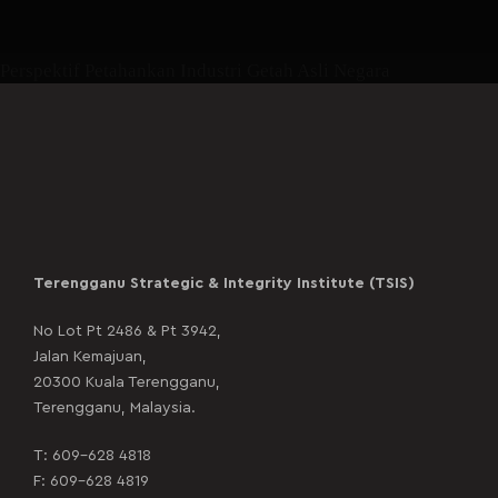
Perspektif Petahankan Industri Getah Asli Negara
Terengganu Strategic & Integrity Institute (TSIS)
No Lot Pt 2486 & Pt 3942,
Jalan Kemajuan,
20300 Kuala Terengganu,
Terengganu, Malaysia.
T:
609-628 4818
F: 609-628 4819