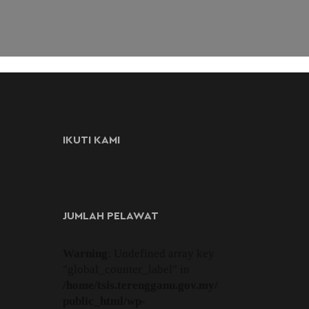
IKUTI KAMI
JUMLAH PELAWAT
Warning
: Undefined array key
"global_counter_label" in
/home/tsis.terengganu.gov.my/
public_html/wp-