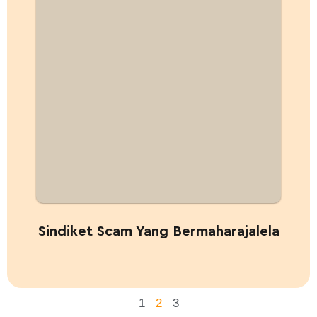
Sindiket Scam Yang Bermaharajalela
1
2
3