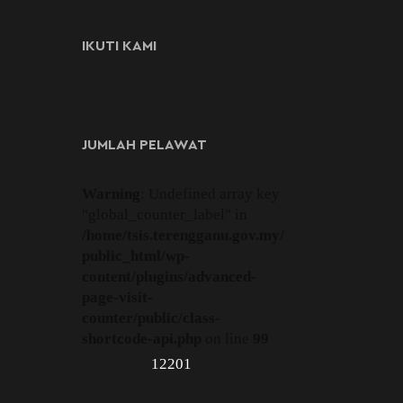
IKUTI KAMI
JUMLAH PELAWAT
Warning
: Undefined array key
"global_counter_label" in
/home/tsis.terengganu.gov.my/
public_html/wp-
content/plugins/advanced-
page-visit-
counter/public/class-
shortcode-api.php
on line
99
12201