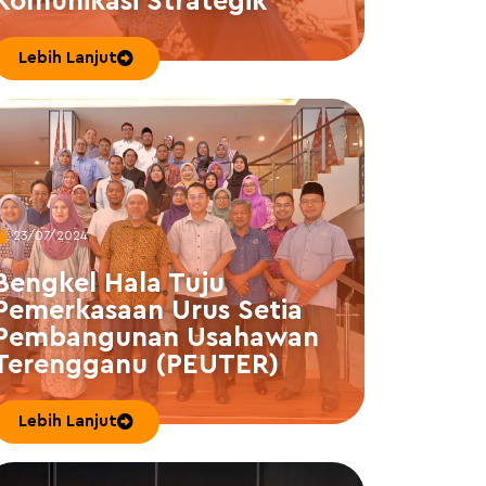
Komunikasi Strategik
Lebih Lanjut
23/07/2024
Bengkel Hala Tuju
Pemerkasaan Urus Setia
Pembangunan Usahawan
Terengganu (PEUTER)
Lebih Lanjut