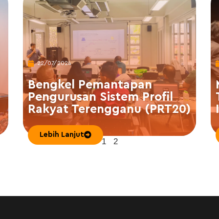
22/07/2024
Bengkel Pemantapan
Pengurusan Sistem Profil
Rakyat Terengganu (PRT20)
Lebih Lanjut
1
2