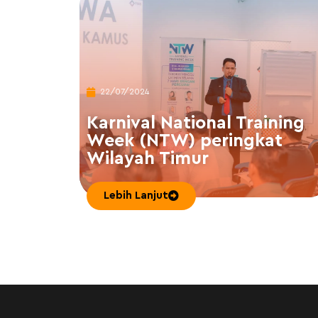
22/07/2024
Karnival National Training
Week (NTW) peringkat
Wilayah Timur
Lebih Lanjut