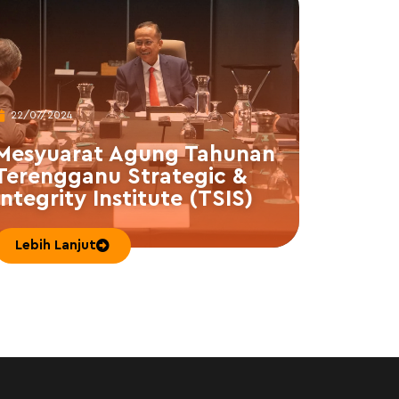
22/07/2024
Mesyuarat Agung Tahunan
Terengganu Strategic &
Integrity Institute (TSIS)
Lebih Lanjut