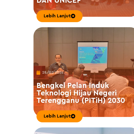
DAN UNICEF
Lebih Lanjut
28/07/2024
Bengkel Pelan Induk
Teknologi Hijau Negeri
Terengganu (PITiH) 2030
Lebih Lanjut