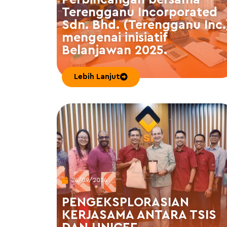
Terengganu Incorporated
Sdn. Bhd. (Terengganu Inc.
mengenai inisiatif
Belanjawan 2025.
Lebih Lanjut
24/09/2024
PENGEKSPLORASIAN
KERJASAMA ANTARA TSIS