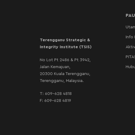
PAU
Uta
Info
Terengganu Strategic &
Integrity Institute (TSIS)
Aktiv
PIT
No Lot Pt 2486 & Pt 3942,
Jalan Kemajuan,
Hubu
20300 Kuala Terengganu,
Terengganu, Malaysia.
T:
609-628 4818
F: 609-628 4819