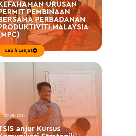
KEFAHAMAN URUSAN
PERMIT PEMBINAAN
BERSAMA PERBADANAN
PRODUKTIVITI MALAYSIA
(MPC)
Lebih Lanjut
07/08/2024
TSIS anjur Kursus