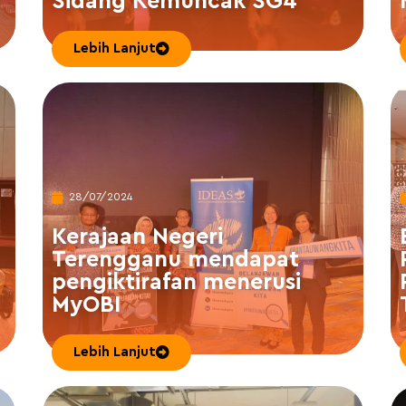
Sidang Kemuncak SG4
Lebih Lanjut
28/07/2024
Kerajaan Negeri
Terengganu mendapat
pengiktirafan menerusi
MyOBI
Lebih Lanjut